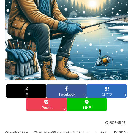
X
Facebook
はてブ
0
0
Pocket
LINE
0
2025.05.27