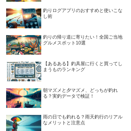
釣りログアプリのおすすめと使いこな
し術
釣りの帰り道に寄りたい！全国ご当地
グルメスポット10選
【あるある】釣具屋に行くと買ってし
まうものランキング
朝マズメと夕マズメ、どっちが釣れ
る？実釣データで検証！
雨の日でも釣れる？雨天釣行のリアル
なメリットと注意点