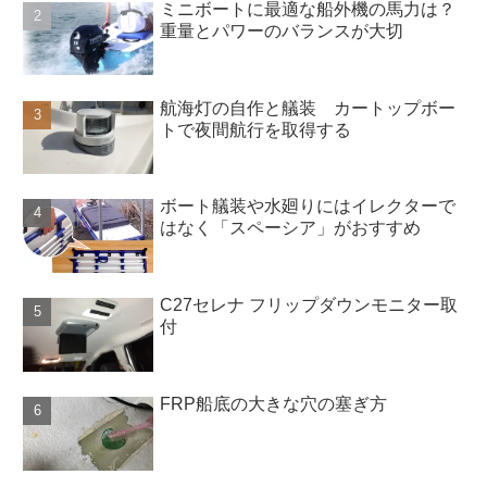
ミニボートに最適な船外機の馬力は？
重量とパワーのバランスが大切
航海灯の自作と艤装 カートップボー
トで夜間航行を取得する
ボート艤装や水廻りにはイレクターで
はなく「スペーシア」がおすすめ
C27セレナ フリップダウンモニター取
付
FRP船底の大きな穴の塞ぎ方