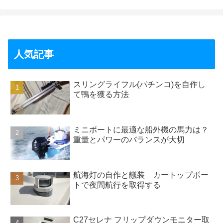
人気記事
スリングライフル(パチンコ)を自作し
て鴨を獲る方法
ミニボートに最適な船外機の馬力は？
重量とパワーのバランスが大切
航海灯の自作と艤装 カートップボー
トで夜間航行を取得する
C27セレナ フリップダウンモニター取