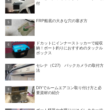
付
FRP船底の大きな穴の塞ぎ方
ドカットにインナーストッカーで縦収
納！ボート釣りにおすすめのタックル
ボックス
セレナ（C27) バックカメラの取付方
法
DIYでルームエアコン取り付け方と必
要資材の紹介