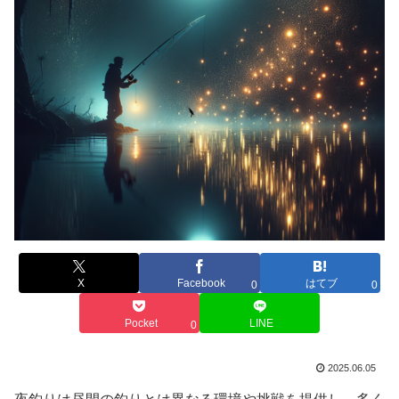
X
Facebook
はてブ
0
0
Pocket
LINE
0
2025.06.05