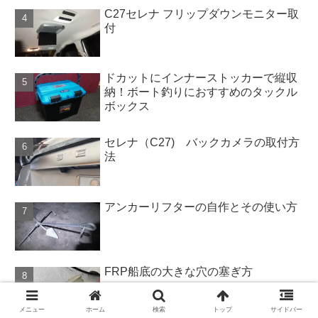
C27セレナ フリップダウンモニター取
付
ドカットにインナーストッカーで縦収
納！ボート釣りにおすすめのタックル
ボックス
セレナ（C27) バックカメラの取付方
法
アンカーリフターの自作とその使い方
FRP船底の大きな穴の塞ぎ方
メニュー
ホーム
検索
トップ
サイドバー