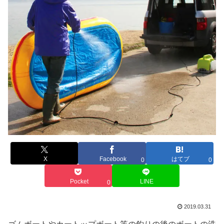
X
Facebook
はてブ
0
0
Pocket
LINE
0
2019.03.31