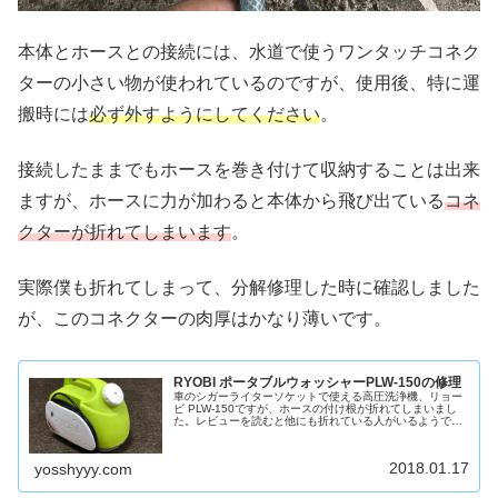
本体とホースとの接続には、水道で使うワンタッチコネク
ターの小さい物が使われているのですが、使用後、特に運
搬時には
必ず外すようにしてください
。
接続したままでもホースを巻き付けて収納することは出来
ますが、ホースに力が加わると本体から飛び出ている
コネ
クターが折れてしまいます
。
実際僕も折れてしまって、分解修理した時に確認しました
が、このコネクターの肉厚はかなり薄いです。
RYOBI ポータブルウォッシャーPLW-150の修理
車のシガーライターソケットで使える高圧洗浄機、リョー
ビ PLW-150ですが、ホースの付け根が折れてしまいまし
た。レビューを読むと他にも折れている人がいるようで、
構造的にも折れやすい部分だと思うので、今回はその修理
方法について紹介します。故...
2018.01.17
yosshyyy.com