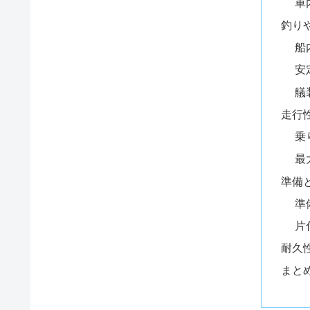
車
釣り
船
安
艤
走行
乗
最
準備
準
片
耐久
まと