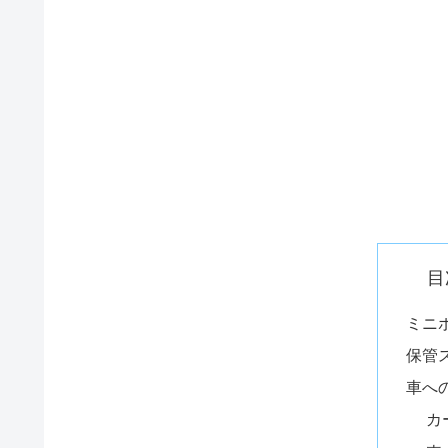
目
ミニ
保管
車へ
カ