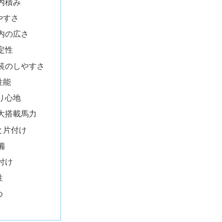
内積み
やすさ
内の広さ
定性
装のしやすさ
性能
り心地
大搭載馬力
と片付け
備
付け
性
め