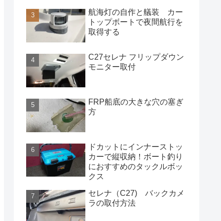
航海灯の自作と艤装 カー
トップボートで夜間航行を
取得する
C27セレナ フリップダウン
モニター取付
FRP船底の大きな穴の塞ぎ
方
ドカットにインナーストッ
カーで縦収納！ボート釣り
におすすめのタックルボッ
クス
セレナ（C27) バックカメ
ラの取付方法