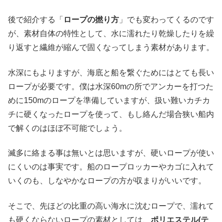
後で紹介する「
ロープの撚り方
」でも変わってくるのです
が、素材自体の特性として、水に濡れたり乾燥したりを繰
り返すと繊維が縮んで固くなってしまう素材があります。
水深にもよりますが、海底と船を繋ぐためにはとても長い
ロープが必要です。僕は水深60mの所でアンカーを打つた
めに150mのロープを準備していますが、扱い難いカチカ
チに硬くなったロープを使って、もし絡んだ場合狭い船内
で解くのはほぼ不可能でしょう。
滅多に絡まる事は無いとは思いますが、硬いロープが使い
にくいのは事実です。船のロープロッカーやカゴに入れて
いくのも、しなやかなロープの方が収まりがいいです。
そこで、先ほどの比重の高い海水に沈むロープで、濡れて
も硬くならないロープの素材としては、
ポリエステル(テ