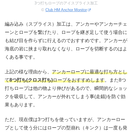
3つ打ちロープのアイスプライス加工
©
Club HM Anchor Monitor
編み込み（スプライス）加工は、アンカーやアンカーチェ
ーンとロープを繋げたり、ロープを継ぎ足して使う場合に
も結び目を作らずに行えるのでおすすめです。アンカーが
海底の岩に挟まり取れなくなり、ロープを切断するのはよ
くある事です。
上記の様な理由から、
アンカーロープに最適な打ち方とし
て
8つ打ち(クロス打ち)
ロープをおすすめします
。また8つ
打ちロープは他の物より伸びがあるので、瞬間的なショッ
クを吸収して、アンカーが外れてしまう事(走錨)を防ぐ効
果もあります。
ただ、現在僕は3つ打ちを使っていますが、アンカーロー
プとして使う分にはロープの型崩れ（キンク）は一度も発