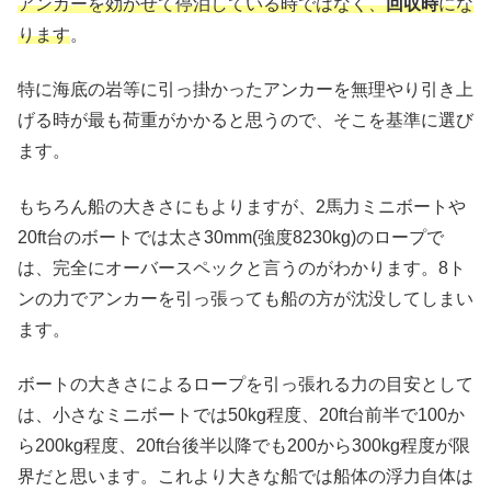
アンカーを効かせて停泊している時ではなく、
回収時
にな
ります
。
特に海底の岩等に引っ掛かったアンカーを無理やり引き上
げる時が最も荷重がかかると思うので、そこを基準に選び
ます。
もちろん船の大きさにもよりますが、2馬力ミニボートや
20ft台のボートでは太さ30mm(強度8230kg)のロープで
は、完全にオーバースペックと言うのがわかります。8ト
ンの力でアンカーを引っ張っても船の方が沈没してしまい
ます。
ボートの大きさによるロープを引っ張れる力の目安として
は、小さなミニボートでは50kg程度、20ft台前半で100か
ら200kg程度、20ft台後半以降でも200から300kg程度が限
界だと思います。これより大きな船では船体の浮力自体は