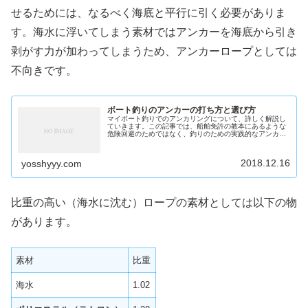
せるためには、なるべく海底と平行に引く必要がありま
す。海水に浮いてしまう素材ではアンカーを海底から引き
剥がす力が加わってしまうため、アンカーロープとしては
不向きです。
ボート釣りのアンカーの打ち方と選び方
マイボート釣りでのアンカリングについて、詳しく解説し
ていきます。この記事では、船舶免許の教本にあるような
危険回避のためではなく、釣りのための実践的なアンカリ
ングの方法を、初心者にも分かりやすく解説します。アン
カーの動作原理なるべく難しい話は...
2018.12.16
yosshyyy.com
比重の高い（海水に沈む）ロープの素材としては以下の物
があります。
素材
比重
海水
1.02