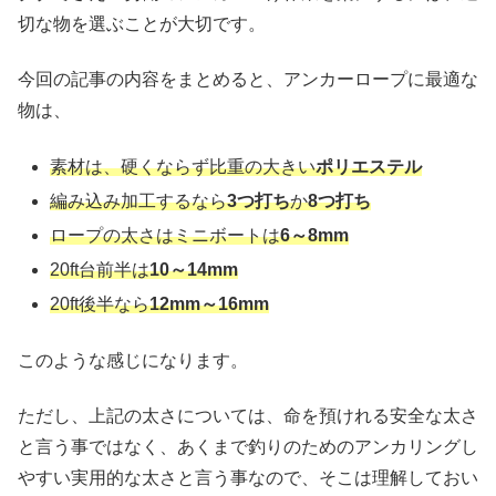
切な物を選ぶことが大切です。
今回の記事の内容をまとめると、アンカーロープに最適な
物は、
素材は、硬くならず比重の大きい
ポリエステル
編み込み加工するなら
3つ打ち
か
8つ打ち
ロープの太さはミニボートは
6～8mm
20ft台前半は
10～14mm
20ft後半なら
12mm～16mm
このような感じになります。
ただし、上記の太さについては、命を預けれる安全な太さ
と言う事ではなく、あくまで釣りのためのアンカリングし
やすい実用的な太さと言う事なので、そこは理解しておい