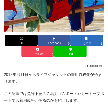
X
Facebook
はてブ
0
1
Pocket
LINE
0
2018.01.19
2018年2月1日からライフジャケットの着用義務化が始ま
ります。
この記事では免許不要の２馬力ゴムボートやカートップボ
ートでも着用義務があるのかを紹介します。