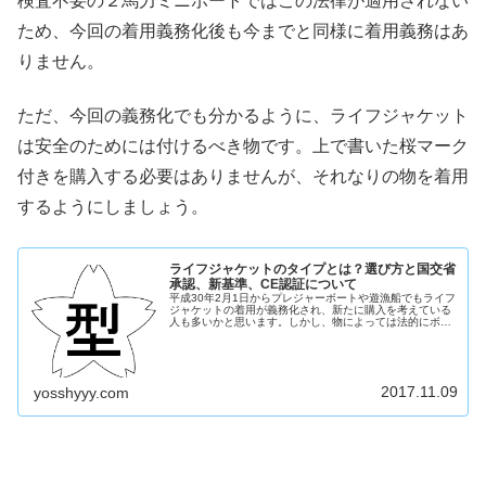
検査不要の２馬力ミニボートではこの法律が適用されない
ため、今回の着用義務化後も今までと同様に着用義務はあ
りません。
ただ、今回の義務化でも分かるように、ライフジャケット
は安全のためには付けるべき物です。上で書いた桜マーク
付きを購入する必要はありませんが、それなりの物を着用
するようにしましょう。
ライフジャケットのタイプとは？選び方と国交省
承認、新基準、CE認証について
平成30年2月1日からプレジャーボートや遊漁船でもライフ
ジャケットの着用が義務化され、新たに購入を考えている
人も多いかと思います。しかし、物によっては法的にボー
ト用には認められていなかったり、認定品でも船によって
は使えない物があります。今回...
2017.11.09
yosshyyy.com