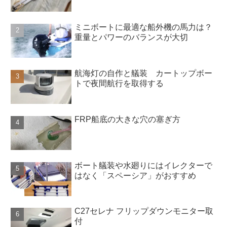
ミニボートに最適な船外機の馬力は？
重量とパワーのバランスが大切
航海灯の自作と艤装 カートップボー
トで夜間航行を取得する
FRP船底の大きな穴の塞ぎ方
ボート艤装や水廻りにはイレクターで
はなく「スペーシア」がおすすめ
C27セレナ フリップダウンモニター取
付