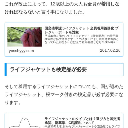
これが改正によって、12歳以上の大人も全員が
着用しな
ければならない
と言う事になりました。
国交省承認ライフジャケット 全員着用義務化 プ
レジャーボートも対象
平成30年2月からライフジャケット（救命胴衣）の着用義
務範囲が拡大されます。この法改正により着用努力義務と
なっていた部分が、ほぼ全て着用義務となり平成34年2月1
日からは違反点数も付くようです。この記事では今回のラ
イフジャケット着用義務化の...
2017.02.26
yosshyyy.com
ライフジャケットも検定品が必要
そして着用するライフジャケットについても、国が認めた
ライフジャケット、桜マーク付きの検定品が必ず必要にな
ります。
ライフジャケットのタイプとは？選び方と国交省
承認、新基準、CE認証について
平成30年2月1日からプレジャーボートや遊漁船でもライフ