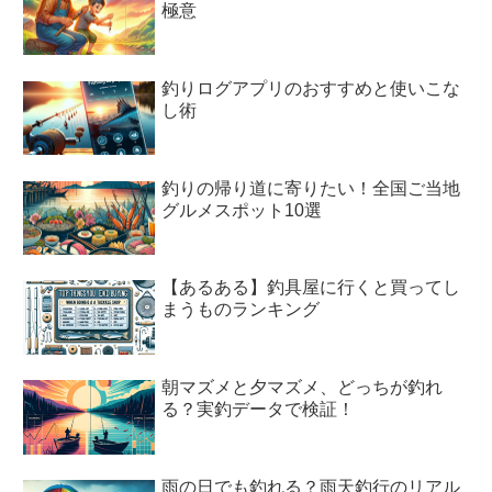
極意
釣りログアプリのおすすめと使いこな
し術
釣りの帰り道に寄りたい！全国ご当地
グルメスポット10選
【あるある】釣具屋に行くと買ってし
まうものランキング
朝マズメと夕マズメ、どっちが釣れ
る？実釣データで検証！
雨の日でも釣れる？雨天釣行のリアル