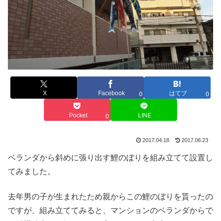
X
Facebook
はてブ
0
0
Pocket
LINE
0
2017.04.18
2017.06.23
ベランダから斜めに張り出す鯉のぼりを組み立てて設置し
てみました。
去年男の子が生まれたため親からこの鯉のぼりを貰ったの
ですが、組み立ててみると、マンションのベランダからで