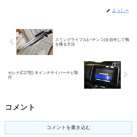
よっしー
スリングライフル(パチンコ)を自作して鴨
を獲る方法
セレナ(C27型) ８インチサイバーナビ取
付
コメント
コメントを書き込む