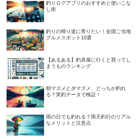
釣りログアプリのおすすめと使いこな
し術
釣りの帰り道に寄りたい！全国ご当地
グルメスポット10選
【あるある】釣具屋に行くと買ってし
まうものランキング
朝マズメと夕マズメ、どっちが釣れ
る？実釣データで検証！
雨の日でも釣れる？雨天釣行のリアル
なメリットと注意点