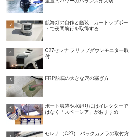
重量とパワーのバランスが大切
航海灯の自作と艤装 カートップボー
トで夜間航行を取得する
C27セレナ フリップダウンモニター取
付
FRP船底の大きな穴の塞ぎ方
ボート艤装や水廻りにはイレクターで
はなく「スペーシア」がおすすめ
セレナ（C27) バックカメラの取付方