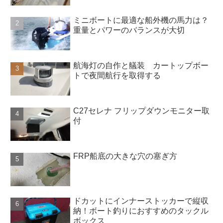
ミニボートに最適な船外機の馬力は？
重量とパワーのバランスが大切
航海灯の自作と艤装 カートップボー
トで夜間航行を取得する
C27セレナ フリップダウンモニター取
付
FRP船底の大きな穴の塞ぎ方
ドカットにインナーストッカーで縦収
納！ボート釣りにおすすめのタックル
ボックス