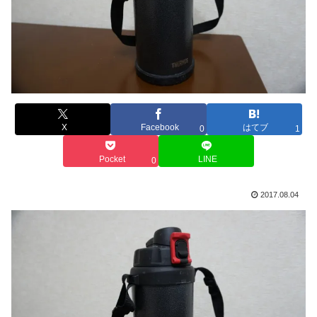
X
Facebook
はてブ
0
1
Pocket
LINE
0
2017.08.04