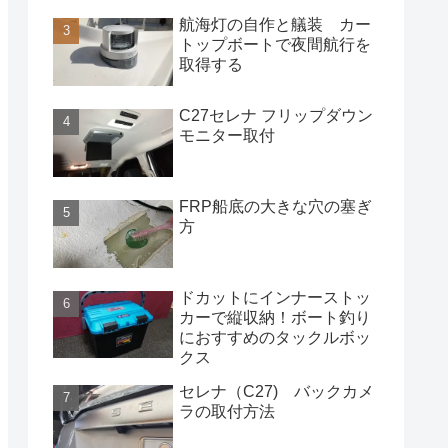
航海灯の自作と艤装 カー
トップボートで夜間航行を
取得する
C27セレナ フリップダウン
モニター取付
FRP船底の大きな穴の塞ぎ
方
ドカットにインナーストッ
カーで縦収納！ボート釣り
におすすめのタックルボッ
クス
セレナ（C27) バックカメ
ラの取付方法