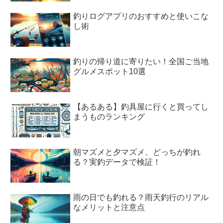
釣りログアプリのおすすめと使いこな
し術
釣りの帰り道に寄りたい！全国ご当地
グルメスポット10選
【あるある】釣具屋に行くと買ってし
まうものランキング
朝マズメと夕マズメ、どっちが釣れ
る？実釣データで検証！
雨の日でも釣れる？雨天釣行のリアル
なメリットと注意点