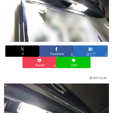
X
Facebook
はてブ
0
1
Pocket
LINE
0
2017.12.29