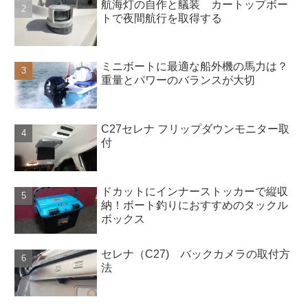
航海灯の自作と艤装 カートップボー
トで夜間航行を取得する
ミニボートに最適な船外機の馬力は？
重量とパワーのバランスが大切
C27セレナ フリップダウンモニター取
付
ドカットにインナーストッカーで縦収
納！ボート釣りにおすすめのタックル
ボックス
セレナ（C27) バックカメラの取付方
法